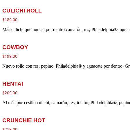
CULICHI ROLL
$
189.00
Más culichi que nunca, por dentro camarón, res, Philadelphia®, agu
COWBOY
$
199.00
Nuevo rollo con res, pepino, Philadelphia® y aguacate por dentro. G
HENTAI
$
209.00
Al más puro estilo culichi, camarón, res, tocino, Philadelphia®, pepi
CRUNCHIE HOT
$
219.00