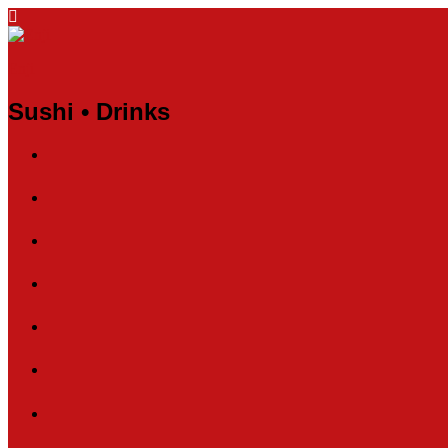
Enji
Sushi • Drinks