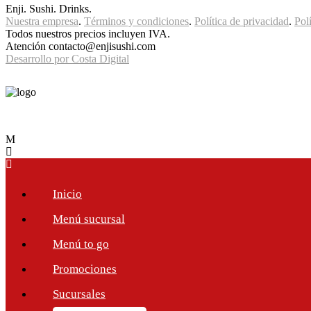
Enji. Sushi. Drinks.
Nuestra empresa
.
Términos y condiciones
.
Política de privacidad
.
Pol
Todos nuestros precios incluyen IVA.
Atención contacto@enjisushi.com
Desarrollo por Costa Digital
Inicio
Menú sucursal
Menú to go
Promociones
Sucursales