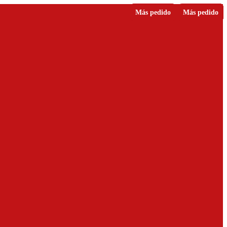
Más pedido
Más pedido
Más pedido
Favorito
Favorito
Nuevo
Nuevo