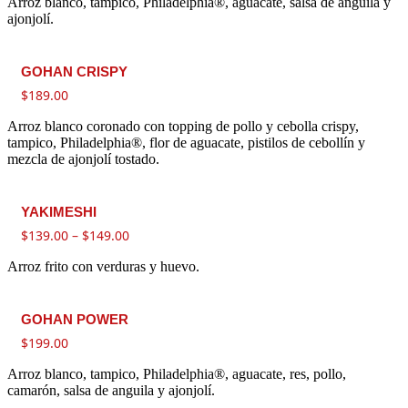
Arroz blanco, tampico, Philadelphia®, aguacate, salsa de anguila y
ajonjolí.
GOHAN CRISPY
$
189.00
Arroz blanco coronado con topping de pollo y cebolla crispy,
tampico, Philadelphia®, flor de aguacate, pistilos de cebollín y
mezcla de ajonjolí tostado.
YAKIMESHI
$
139.00
–
$
149.00
Arroz frito con verduras y huevo.
GOHAN POWER
$
199.00
Arroz blanco, tampico, Philadelphia®, aguacate, res, pollo,
camarón, salsa de anguila y ajonjolí.