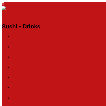
Enji
Sushi • Drinks