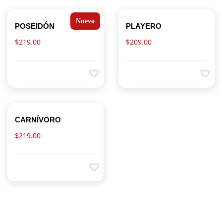
p
a
Nuevo
m
POSEIDÓN
PLAYERO
$
219.00
$
209.00
CARNÍVORO
$
219.00