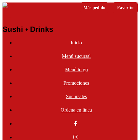
Más pedido
Más pedido
Favorito
Favorito
Nuevo
Enji
Sushi • Drinks
Inicio
Menú sucursal
Menú to go
Promociones
Sucursales
Ordena en línea